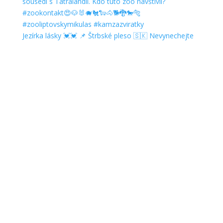
Jezírka lásky 💓💓 📌 Štrbské pleso 🇸🇰 Nevynechejte