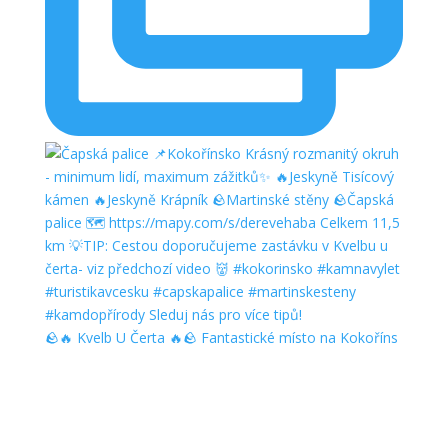
🪨🔥 Kvelb U Čerta 🔥🪨 Fantastické místo na Kokoříns