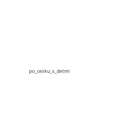
po_cesku_s_detmi