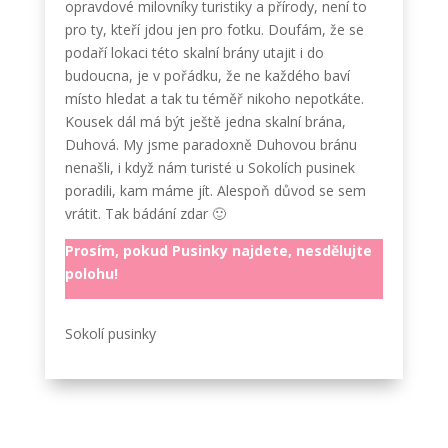
opravdové milovníky turistiky a přírody, není to
pro ty, kteří jdou jen pro fotku. Doufám, že se
podaří lokaci této skalní brány utajit i do
budoucna, je v pořádku, že ne každého baví
místo hledat a tak tu téměř nikoho nepotkáte.
Kousek dál má být ještě jedna skalní brána,
Duhová. My jsme paradoxně Duhovou bránu
nenašli, i když nám turisté u Sokolích pusinek
poradili, kam máme jít. Alespoň důvod se sem
vrátit. Tak bádání zdar 🙂
Prosím, pokud Pusinky najdete, nesdělujte
polohu!
Sokolí pusinky