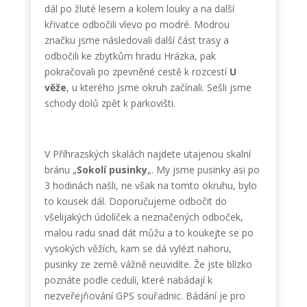
dál po žluté lesem a kolem louky a na další
křivatce odbočili vlevo po modré. Modrou
značku jsme následovali další část trasy a
odbočili ke zbytkům hradu Hrázka, pak
pokračovali po zpevněné cestě k rozcestí
U
věže
, u kterého jsme okruh začínali. Sešli jsme
schody dolů zpět k parkovišti.
V Příhrazských skalách najdete utajenou skalní
bránu „
Sokolí pusinky
„. My jsme pusinky asi po
3 hodinách našli, ne však na tomto okruhu, bylo
to kousek dál. Doporučujeme odbočit do
všelijakých údolíček a neznačených odboček,
malou radu snad dát můžu a to koukejte se po
vysokých věžích, kam se dá vylézt nahoru,
pusinky ze země vážně neuvidíte. Že jste blízko
poznáte podle cedulí, které nabádají k
nezveřejňování GPS souřadnic. Bádání je pro