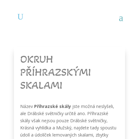
OKRUH
PŘÍHRAZSKÝMI
SKALAMI
Název
Příhrazské skály
jste možná neslyšeli,
ale Drábské světničky určitě ano. Příhrazské
skály však nejsou pouze Drábské světničky,
Krásná vyhlídka a Mužský, najdete tady spoustu
údolí a údolíček lemovaných skalami, zbytky