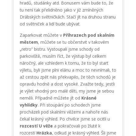
hradů, studánky atd. Bonusem vám bude to, že
tu není tak přelidněno jako v již zmíněných
Drábských světničkách. Stačí jít na druhou stranu
od světniček a lidí bude ubývat.
Zaparkovat můžete v
Příhrazech pod skalním
městem
, můžete se tu občerstvit v takovém
„retro“ bistru. Vystoupali jsme schody od
parkoviště, musím říct, že výstup byl celkem
náročný, ale vzhledem k tomu, že to byl start
výletu, byli jsme plni elánu a moc to nevnímali, to
až cestou zpět nás překvapilo, že těch schodů je
opravdu hodně a dost vysoké. Zvažte tedy, jestli
je výlet vhodný pro malé děti, my jsme je sebou
neměli. Případně můžete jít od
Krásné
vyhlídky
. Při stoupání po schodech jsme
procházeli pod skalními věžemi a nahoře nás
čekal krásný výhled. Po chvilce jsme se ocitli u
rozcestí U věže
a pokračovali po žluté k
rozcestí
Hrázka
, odkud je krásný výhled. Šli jsme