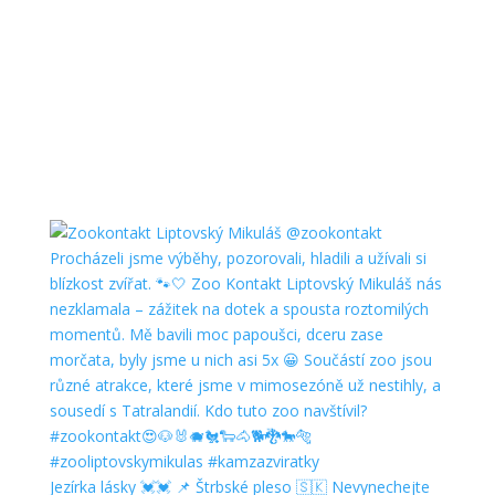
Jezírka lásky 💓💓 📌 Štrbské pleso 🇸🇰 Nevynechejte