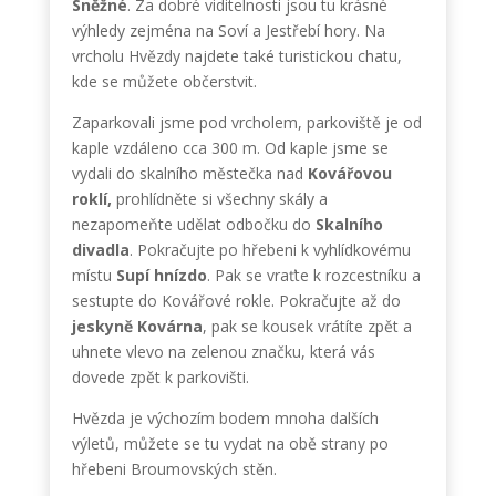
Sněžné
. Za dobré viditelnosti jsou tu krásné
výhledy zejména na Soví a Jestřebí hory. Na
vrcholu Hvězdy najdete také turistickou chatu,
kde se můžete občerstvit.
Zaparkovali jsme pod vrcholem, parkoviště je od
kaple vzdáleno cca 300 m. Od kaple jsme se
vydali do skalního městečka nad
Kovářovou
roklí,
prohlídněte si všechny skály a
nezapomeňte udělat odbočku do
Skalního
divadla
. Pokračujte po hřebeni k vyhlídkovému
místu
Supí hnízdo
. Pak se vraťte k rozcestníku a
sestupte do Kovářové rokle. Pokračujte až do
jeskyně Kovárna
, pak se kousek vrátíte zpět a
uhnete vlevo na zelenou značku, která vás
dovede zpět k parkovišti.
Hvězda je výchozím bodem mnoha dalších
výletů, můžete se tu vydat na obě strany po
hřebeni Broumovských stěn.