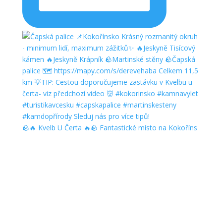
🪨🔥 Kvelb U Čerta 🔥🪨 Fantastické místo na Kokoříns