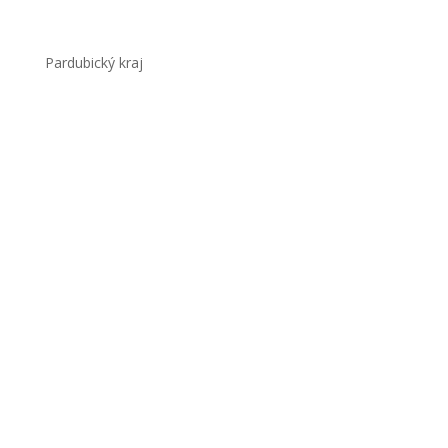
Pardubický kraj
Objevte místa v Česku, kde se k daňkům a
jelenům dostanete opravdu zblízka. Tipy na
parky a obory, kde je můžete pozorovat,