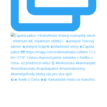
🪨🔥 Kvelb U Čerta 🔥🪨 Fantastické místo na Kokoříns