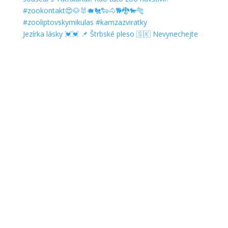
Jezírka lásky 💓💓 📌 Štrbské pleso 🇸🇰 Nevynechejte